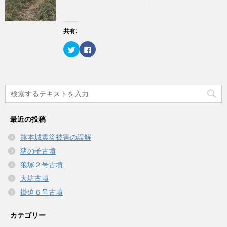
e
す
)
ィ
r
る
ン
で
に
ド
共
は
ウ
有
ク
で
(
リ
共有:
開
新
ッ
き
し
ク
ま
ク
F
い
し
す
リ
a
ウ
て
)
ッ
c
ィ
く
ク
e
ン
だ
し
b
ド
さ
て
o
ウ
い
T
o
で
(
w
k
開
新
i
で
き
し
t
共
ま
い
t
有
す
ウ
e
す
)
ィ
最近の投稿
r
る
ン
で
に
ド
共
は
ウ
熊本城震災被害の誤解
有
ク
で
(
リ
開
猪の子古墳
新
ッ
き
し
ク
ま
い
し
狼塚２号古墳
す
ウ
て
)
ィ
く
大坊古墳
ン
だ
ド
さ
掛迫６号古墳
ウ
い
で
(
開
新
き
し
カテゴリー
ま
い
す
ウ