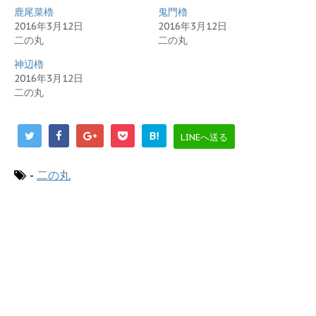
e
す
r
る
鹿尾菜櫓
鬼門櫓
で
に
2016年3月12日
2016年3月12日
共
は
有
ク
二の丸
二の丸
(
リ
新
ッ
し
ク
神辺櫓
い
し
2016年3月12日
ウ
て
ィ
く
二の丸
ン
だ
ド
さ
ウ
い
で
(
開
新
B!
LINEへ送る
き
し
ま
い
す
ウ
)
ィ
ン
-
二の丸
ド
ウ
で
開
き
ま
す
)