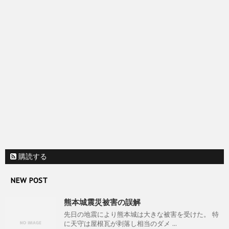
す
ウ
)
ィ
ン
ド
ウ
で
開
き
ま
す
)
購読する
NEW POST
熊本城震災被害の誤解
先日の地震により熊本城は大きな被害を受けた。 特
に天守は屋根瓦が剥落し相当のダメ ...