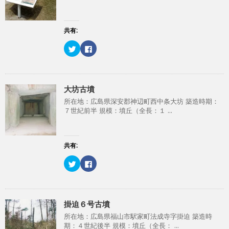
)
ィ
r
る
ン
で
に
ド
共
は
ウ
有
ク
で
(
リ
共有:
開
新
ッ
き
し
ク
ま
ク
F
い
し
す
リ
a
ウ
て
)
ッ
c
ィ
く
ク
e
ン
だ
し
b
ド
さ
て
o
ウ
い
T
o
で
(
大坊古墳
w
k
開
新
i
で
き
し
所在地：広島県深安郡神辺町西中条大坊 築造時期：
t
共
ま
い
t
有
す
ウ
７世紀前半 規模：墳丘（全長：１ ...
e
す
)
ィ
r
る
ン
で
に
ド
共
は
ウ
有
ク
で
(
リ
共有:
開
新
ッ
き
し
ク
ま
ク
F
い
し
す
リ
a
ウ
て
)
ッ
c
ィ
く
ク
e
ン
だ
し
b
ド
さ
て
o
ウ
い
T
o
で
(
掛迫６号古墳
w
k
開
新
i
で
き
し
所在地：広島県福山市駅家町法成寺字掛迫 築造時
t
共
ま
い
t
有
す
ウ
期：４世紀後半 規模：墳丘（全長： ...