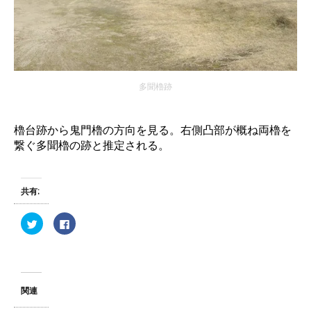
多聞櫓跡
櫓台跡から鬼門櫓の方向を見る。右側凸部が概ね両櫓を
繋ぐ多聞櫓の跡と推定される。
共有:
ク
F
リ
a
ッ
c
ク
e
し
b
て
o
T
o
w
k
i
で
関連
t
共
t
有