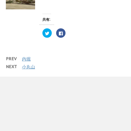
で
で
に
開
共
は
き
有
ク
ま
(
リ
す
新
ッ
)
共有:
し
ク
い
し
ウ
て
ィ
く
ク
F
ン
だ
リ
a
ド
さ
ッ
c
ウ
い
ク
e
で
(
し
b
開
新
て
o
き
し
T
o
ま
い
w
k
PREV
内堀
す
ウ
i
で
)
ィ
t
共
ン
NEXT
小丸山
t
有
ド
e
す
ウ
r
る
で
で
に
開
共
は
き
有
ク
ま
(
リ
す
新
ッ
)
し
ク
い
し
ウ
て
ィ
く
ン
だ
ド
さ
ウ
い
で
(
開
新
き
し
ま
い