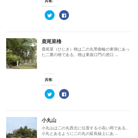
)
共有:
し
ク
い
し
ウ
て
ィ
く
ク
F
ン
だ
リ
a
ド
さ
ッ
c
ウ
い
ク
e
で
(
し
b
開
新
て
o
き
し
T
o
ま
い
w
k
鹿尾菜櫓
す
ウ
i
で
)
ィ
t
共
鹿尾菜（ひじき）櫓は二の丸帯曲輪の東側にあっ
ン
t
有
ド
た二重の櫓である。櫓は東坂口門の虎口 ...
e
す
ウ
r
る
で
で
に
開
共
は
き
有
ク
ま
(
リ
す
新
ッ
)
共有:
し
ク
い
し
ウ
て
ィ
く
ク
F
ン
だ
リ
a
ド
さ
ッ
c
ウ
い
ク
e
で
(
し
b
開
新
て
o
き
し
T
o
ま
い
w
k
小丸山
す
ウ
i
で
)
ィ
t
共
小丸山は二の丸西北に位置する小高い岡である。
ン
t
有
ド
小丸とあるように二の丸の延長線上にあ ...
e
す
ウ
r
る