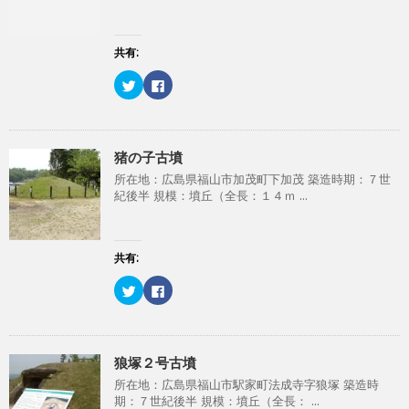
共有:
ク
F
リ
a
ッ
c
ク
e
し
b
て
o
T
o
猪の子古墳
w
k
i
で
所在地：広島県福山市加茂町下加茂 築造時期：７世
t
共
t
有
紀後半 規模：墳丘（全長：１４ｍ ...
e
す
r
る
で
に
共
は
有
ク
(
リ
共有:
新
ッ
し
ク
ク
F
い
し
リ
a
ウ
て
ッ
c
ィ
く
ク
e
ン
だ
し
b
ド
さ
て
o
ウ
い
T
o
で
(
狼塚２号古墳
w
k
開
新
i
で
き
し
所在地：広島県福山市駅家町法成寺字狼塚 築造時
t
共
ま
い
t
有
す
ウ
期：７世紀後半 規模：墳丘（全長： ...
e
す