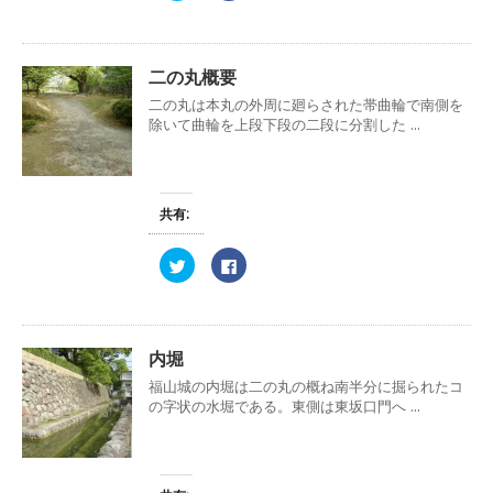
ッ
c
ク
e
し
b
て
o
T
o
w
k
二の丸概要
i
で
t
共
二の丸は本丸の外周に廻らされた帯曲輪で南側を
t
有
除いて曲輪を上段下段の二段に分割した ...
e
す
r
る
で
に
共
は
有
ク
(
リ
新
ッ
共有:
し
ク
い
し
ウ
て
ィ
く
ク
F
ン
だ
リ
a
ド
さ
ッ
c
ウ
い
ク
e
で
(
し
b
開
新
て
o
き
し
T
o
ま
い
w
k
内堀
す
ウ
i
で
)
ィ
t
共
福山城の内堀は二の丸の概ね南半分に掘られたコ
ン
t
有
ド
の字状の水堀である。東側は東坂口門へ ...
e
す
ウ
r
る
で
で
に
開
共
は
き
有
ク
ま
(
リ
す
新
ッ