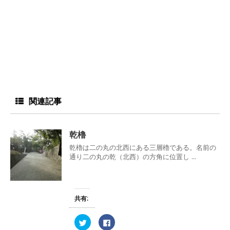
関連記事
乾櫓
乾櫓は二の丸の北西にある三層櫓である。名前の
通り二の丸の乾（北西）の方角に位置し ...
共有:
ク
F
リ
a