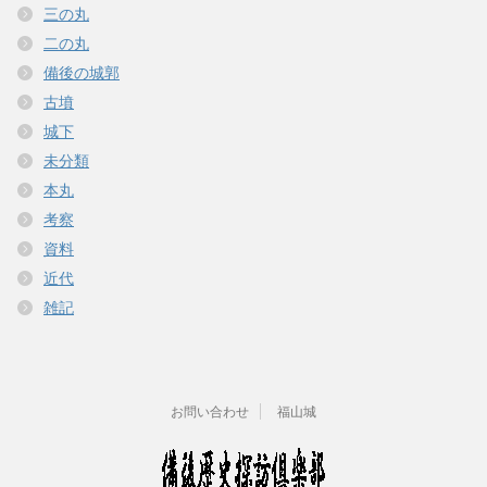
)
ィ
三の丸
ン
ド
二の丸
ウ
で
備後の城郭
開
き
ま
古墳
す
)
城下
未分類
本丸
考察
資料
近代
雑記
お問い合わせ
福山城